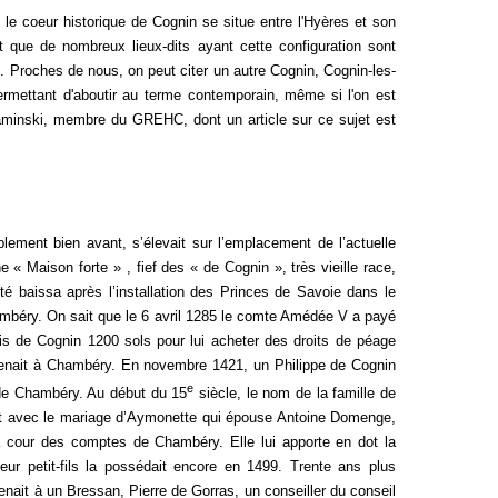
, le coeur historique de Cognin se situe entre l'Hyères et son
 que de nombreux lieux-dits ayant cette configuration sont
 Proches de nous, on peut citer un autre Cognin, Cognin-les-
permettant d'aboutir au terme contemporain, même si l'on est
aminski, membre du GREHC, dont un article sur ce sujet est
blement bien avant, s’élevait sur l’emplacement de l’actuelle
 « Maison forte » , fief des « de Cognin », très vieille race,
ité baissa après l’installation des Princes de Savoie dans le
mbéry. On sait que le 6 avril 1285 le comte Amédée V a payé
is de Cognin 1200 sols pour lui acheter des dro
its de péage
étenait à Chambéry. En novembre 1421, un Philippe de Cognin
e
 de Chambéry. Au début du 15
siècle, le nom de la famille de
ît avec le mariage d’Aymonette qui épouse Antoine Domenge,
a cour des comptes de Chambéry. Elle lui apporte en dot la
eur petit-fils la possédait encore en 1499
. Trente ans plus
tenait à un Bressan, Pierre de Gorras, un conseiller du conseil