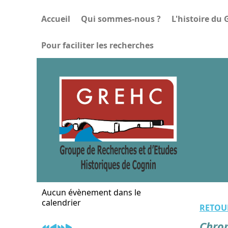
Année
Mois
Année
Mois
précédente
précédent
suivante
suivant
Accueil
Qui sommes-nous ?
L'histoire du
Pour faciliter les recherches
Aucun évènement dans le
calendrier
RETOU
Chron