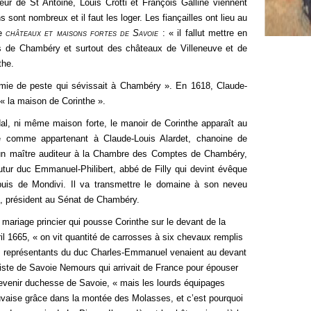
ur de St Antoine, Louis Crotti et François Galline viennent
 sont nombreux et il faut les loger. Les fiançailles ont lieu au
ge
châteaux et maisons fortes de Savoie
:
« il fallut mettre en
is de Chambéry et surtout des châteaux de Villeneuve et de
the.
émie de peste qui sévissait à Chambéry ». En 1618, Claude-
 « la maison de Corinthe ».
al, ni même maison forte, le manoir de Corinthe apparaît au
e comme appartenant à Claude-Louis Alardet, chanoine de
’un maître auditeur à la Chambre des Comptes de Chambéry,
utur duc Emmanuel-Philibert, abbé de Filly qui devint évêque
uis de Mondivi. Il va transmettre le domaine à son neveu
 président au Sénat de Chambéry.
 mariage princier qui pousse Corinthe sur le devant de la
il 1665, « on vit quantité de carrosses à six chevaux remplis
s représentants du duc Charles-Emmanuel venaient au devant
ste de Savoie Nemours qui arrivait de France pour épouser
evenir duchesse de Savoie, « mais les lourds équipages
vaise grâce dans la montée des Molasses, et c’est pourquoi