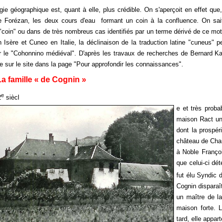
gie géographique est, quant à elle, plus crédible. On s'aperçoit en effet que
le Forézan, les deux cours d'eau formant un coin à la confluence. On sait
oin" ou dans de très nombreus cas identifiés par un terme dérivé de ce mot.
 Isère et Cuneo en Italie, la déclinaison de la traduction latine "cuneus" 
 le "Cohonnino médiéval". D'après les travaux de recherches de Bernard K
e sur le site dans la page "Pour approfondir les connaissances".
La famille « de Cognin »
e
2
siècl
e et très proba
maison Ract une
dont la prospér
château de Cha
à Noble Franço
que celui-ci d
fut élu Syndic
Cognin dispara
un maître de l
maison forte. L
tard, elle appar