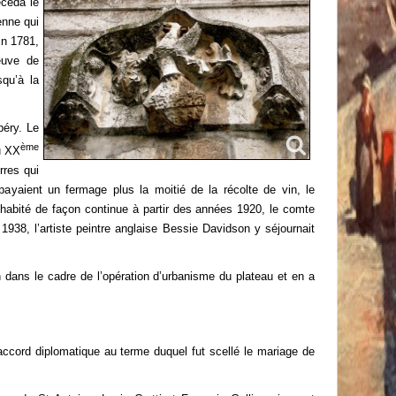
écéda le
enne qui
En 1781,
euve de
squ’à la
éry. Le
ème
u XX
rres qui
 payaient un fermage plus la moitié de la récolte de vin, le
 habité de façon continue à partir des années 1920, le comte
 1938, l’artiste peintre anglaise Bessie Davidson y séjournait
n dans le cadre de l’opération d’urbanisme du plateau et en a
ccord diplomatique au terme duquel fut scellé le mariage de