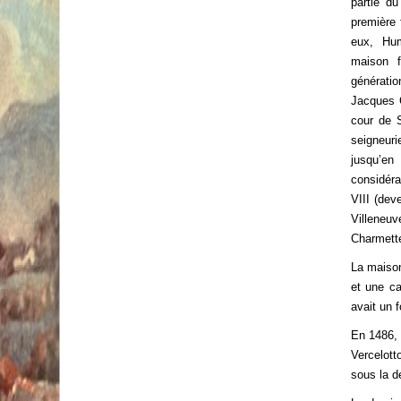
partie du
première 
eux, Hum
maison f
générati
Jacques 
cour de S
seigneur
jusqu’e
considéra
VIII (dev
Villeneuv
Charmette
La maison
et une ca
avait un 
En 1486, 
Vercelott
sous la d