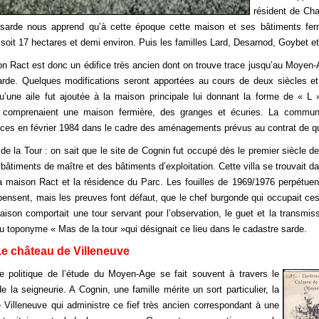
résident de Ch
 sarde nous apprend qu’à cette époque cette maison et ses bâtiments fer
 soit 17 hectares et demi environ. Puis les familles Lard, Desarnod, Goybet et 
st donc un édifice très ancien dont on trouve trace jusqu’au Moyen-Age
rde. Quelques modifications seront apportées au cours de deux siècles et
u’une aile fut ajoutée à la maison principale lui donnant la forme de « L »
, comprenaient une maison fermière, des granges et écuries. La commune 
es en février 1984 dans le cadre des aménagements prévus au contrat de qua
r : on sait que le site de Cognin fut occupé dès le premier siècle de not
bâtiments de maître et des bâtiments d’exploitation. Cette villa se trouvait 
 la maison Ract et la résidence du Parc. Les fouilles de 1969/1976 perpétue
pensent, mais les preuves font défaut, que le chef burgonde qui occupait ces 
ison comportait une tour servant pour l’observation, le guet et la transmis
 du toponyme « Mas de la tour »qui désignait ce lieu dans le cadastre sarde.
e château de Villeneuve
e politique de l’étude du Moyen-Age se fait souvent à travers le
e la seigneurie. A Cognin, une famille mérite un sort particulier, la
e Villeneuve qui administre ce fief très ancien correspondant à une