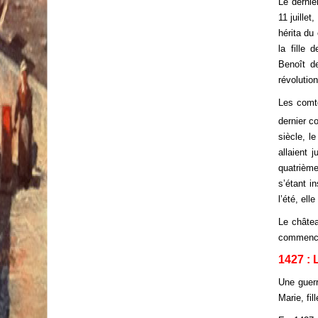
Le dernie
11 juillet
hérita du
la fille
Benoît d
révolution
Les comt
dernier c
siècle, l
allaient 
quatrième
s’étant i
l’été, el
Le châtea
commencé 
1427 : 
Une guerr
Marie, fi