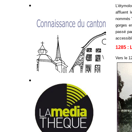
L'étymolo
affluent 
nommés "c
gorges en
passé par
accessibl
1285 :
Vers le 1