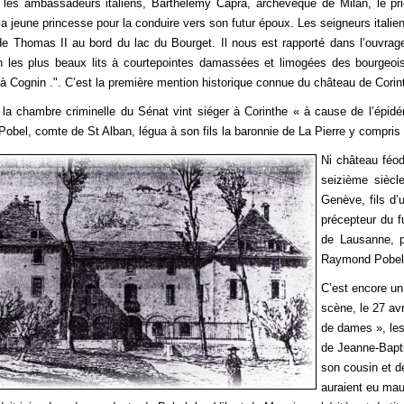
les ambassadeurs italiens, Barthélémy Capra, archevêque de Milan, le prie
la jeune princesse pour la conduire vers son futur époux. Les seigneurs italiens
e Thomas II au bord du lac du Bourget. Il nous est rapporté dans l’ouvra
on les plus beaux lits à courtepointes damassées et limogées des bourgeo
à Cognin .". C’est la première mention historique connue du château de Corin
la chambre criminelle du Sénat vint siéger à Corinthe « à cause de l’épid
Pobel, comte de St Alban, légua à son fils la baronnie de La Pierre y compris
Ni château féod
seizième siècl
Genève, fils d
précepteur du f
de Lausanne, p
Raymond Pobel,
C’est encore un
scène, le 27 avr
de dames », le
de Jeanne-Bapti
son cousin et d
auraient eu mau