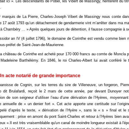
ndait ici ». Les descendants de Pobel, les Vibert de Massingy, héritèrent du tit
.
er marquis de La Pierre, Charles-Joseph Vibert de Massingy nous conte d
le 17 août 1793 qu’un détachement de gendarmerie vint m’arrêter dans ma ma
 à Chambéry … » Après quelques jours de détention, il fausse compagnie à se
sidor an IV (4 juillet 1796), le domaine de Corinthe est vendu comme bien 
sous-préfet de Saint-Jean-de-Maurienne.
a château de Corinthe est acheté pour 170 000 francs au comte de Moncla pa
Madeleine Barthélémy. En 1846, le roi Charles-Albert lui avait conféré le ti
Un acte notarié de grande importance
aroisse de Cognin, sur les terres du sire de Villeneuve, un forgeron, Pierr
to dit Brulafardi, reçoit le 2 mars de cette année, par devant Dunoyer nota
ation de son seigneur d’utiliser l’eau d’une dérivation de l’Hyères, moyennan
 annuelle de « un denier fort ». Cet acte apporte une certitude sur l’origi
pelé d’après le texte, « dérivation de l’Hyère », sans le « s » final et le 
quement : prise en amont du pont Saint-Charles et retour à l’Hyères bien ava
eux ».Il est très vraisemblable qu'un canal de moindre longueur existait à l'é