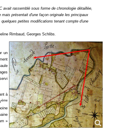
 avait rassemblé sous forme de chronologie détaillée,
e mais présentait d'une façon originale les principaux
quelques petites modifications tenant compte d'une
cqueline Rimbaud, Georges Schlibs.
ur un
ment
Gaule
dages
servi
nt à
ème
V
noine
maine
num »