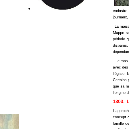
cadastre
journaux,
La maison Ract e
Mappe sa
période q
disparus
dépendanc
Le mas de la Tou
avec des 
l’église,
Certains 
que sa ma
l’origine
1303. L
L’approch
concept d
famille d