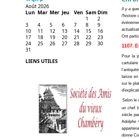
Août 2026
Il y a qu
Lun
Mar
Mer
Jeu
Ven
Sam
Dim
l'histoir
1
2
évènement
3
4
5
6
7
8
9
actualisa
10
11
12
13
14
15
16
17
18
19
20
21
22
23
Ont parti
24
25
26
27
28
29
30
1107. 
31
Pour la p
LIENS UTILES
cartulai
l’antiquit
laisse en
sur le pl
d'explicat
Selon le chanoi
un chef b
siècle pa
Adolphe 
appartena
donne