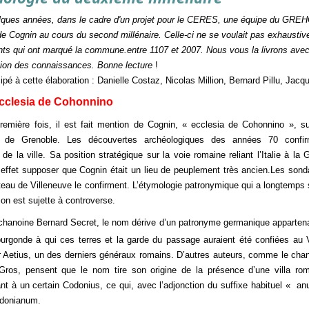
elques années, dans le cadre d'un projet pour le CERES, une équipe du GREHC
e de Cognin au cours du second millénaire. Celle-ci ne se voulait pas exhaustiv
s qui ont marqué la commune.entre 1107 et 2007. Nous vous la livrons avec 
tion des connaissances. Bonne lecture
!
cipé à cette élaboration : Danielle Costaz, Nicolas Million, Bernard Pillu, Ja
Ecclesia de Cohonnino
remière fois, il est fait mention de Cognin, « ecclesia de Cohonnino », s
re de Grenoble. Les découvertes archéologiques des années 70 confir
é de la ville. Sa position stratégique sur la voie romaine reliant l’Italie à la 
 effet supposer que Cognin était un lieu de peuplement très ancien.Les son
ateau de Villeneuve le confirment. L’étymologie patronymique qui a longtemps 
ion est sujette à controverse.
ne Bernard Secret, le nom dérive d’un patronyme germanique appartena
urgonde à qui ces terres et la garde du passage auraient été confiées au 
r Aetius, un des derniers généraux romains.
D’autres auteurs, comme le cha
Gros, pensent que le nom tire son origine de la présence d’une villa ro
nt à un certain Codonius, ce qui, avec l’adjonction du suffixe habituel « a
 Codonianum.