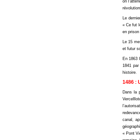
on l’atte
révolution
Le derni
« Ce fut 
en prison
Le 15 mes
et futur 
En 1863 l
1841 par 
histoire.
1486 : 
Dans la p
Vercelllo
l’autoris
redevance
canal, ap
géographi
« Pont Vi