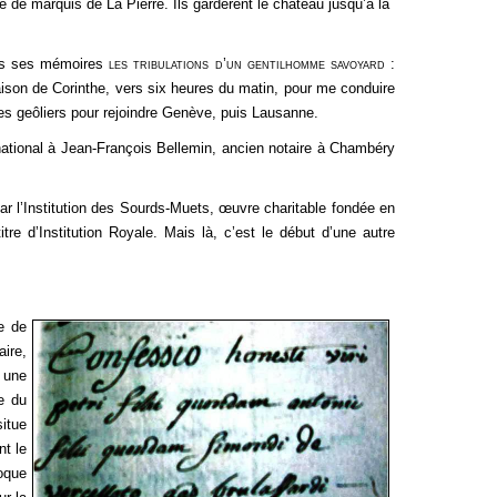
re de marquis de La Pierre. Ils gardèrent le château jusqu’à la
ans ses mémoires
les tribulations d’un gentilhomme savoyard
:
ison de Corinthe, vers six heures du matin, pour me conduire
s geôliers pour rejoindre Genève, puis Lausanne.
national à Jean-François Bellemin, ancien notaire à Chambéry
r l’Institution des Sourds-Muets, œuvre charitable fondée en
tre d’Institution Royale. Mais là, c’est le début d’une autre
e de
ire,
t une
ne du
situe
nt le
poque