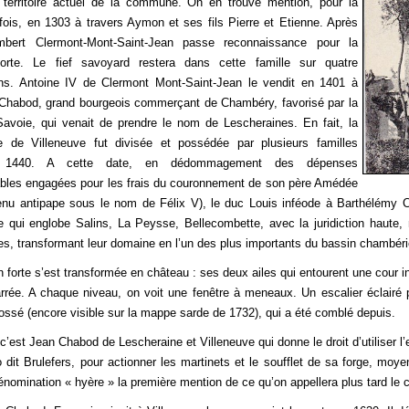
 territoire actuel de la commune. On en trouve mention, pour la
fois, en 1303 à travers Aymon et ses fils Pierre et Etienne. Après
bert Clermont-Mont-Saint-Jean passe reconnaissance pour la
orte. Le fief savoyard restera dans cette famille sur quatre
ons. Antoine IV de Clermont Mont-Saint-Jean le vendit en 1401 à
Chabod, grand bourgeois commerçant de Chambéry, favorisé par la
avoie, qui venait de prendre le nom de Lescheraines. En fait, la
ie de Villeneuve fut divisée et possédée par plusieurs familles
n 1440. A cette date, en dédommagement des dépenses
bles engagées pour les frais du couronnement de son père Amédée
enu antipape sous le nom de Félix V), le duc Louis inféode à Barthélémy C
e qui englobe Salins, La Peysse, Bellecombette, avec la juridiction haute
s, transformant leur domaine en l’un des plus importants du bassin chambéri
 forte s’est transformée en château : ses deux ailes qui entourent une cour i
rrée. A chaque niveau, on voit une fenêtre à meneaux. Un escalier éclairé p
fossé (encore visible sur la mappe sarde de 1732), qui a été comblé depuis.
c’est Jean Chabod de Lescheraine et Villeneuve qui donne le droit d’utiliser l’
o dit Brulefers, pour actionner les martinets et le soufflet de sa forge, mo
énomination « hyère » la première mention de ce qu’on appellera plus tard le 