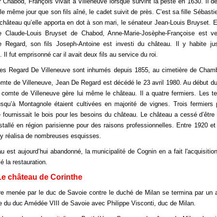
r Chabod, François vivait à Villeneuve lorsque survint la peste en 1630. Il d
, le même jour que son fils aîné, le cadet suivit de près. C’est sa fille Sébasti
 château qu’elle apporta en dot à son mari, le sénateur Jean-Louis Bruyset. 
 de Claude-Louis Bruyset de Chabod, Anne-Marie-Josèphe-Françoise est v
e Regard, son fils Joseph-Antoine est investi du château. Il y habite ju
. Il fut emprisonné car il avait deux fils au service du roi.
es Regard De Villeneuve sont inhumés depuis 1855, au cimetière de Chamb
omte de Villeneuve, Jean De Regard est décédé le 23 avril 1980. Au début d
e comte de Villeneuve gère lui même le château. Il a quatre fermiers. Les te
jusqu’à Montagnole étaient cultivées en majorité de vignes. Trois fermiers
 fournissait le bois pour les besoins du château. Le château a cessé d’être
nstallé en région parisienne pour des raisons professionnelles. Entre 1920 et
le y réalisa de nombreuses esquisses.
u est aujourd’hui abandonné, la municipalité de Cognin en a fait l'acquisitio
la restauration.
Le château de Corinthe
e menée par le duc de Savoie contre le duché de Milan se termina par un a
lle du duc Amédée VIII de Savoie avec Philippe Visconti, duc de Milan.