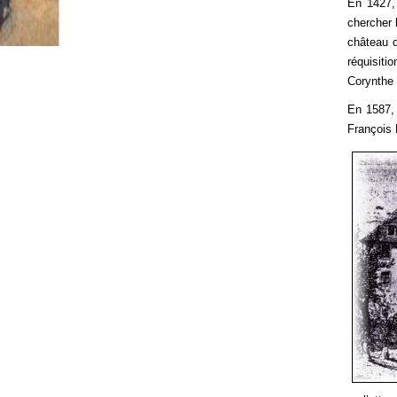
En 1427, 
chercher 
château d
réquisiti
Corynthe 
En 1587, 
François 