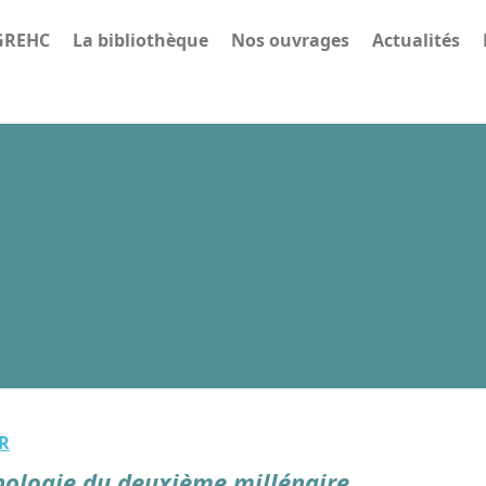
 GREHC
La bibliothèque
Nos ouvrages
Actualités
R
ologie du deuxième millénaire