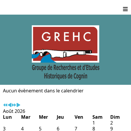
Année
Mois
Année
Mois
≡
précédente
précédent
suivante
suivant
Aucun évènement dans le calendrier
Août 2026
Lun
Mar
Mer
Jeu
Ven
Sam
Dim
1
2
3
4
5
6
7
8
9